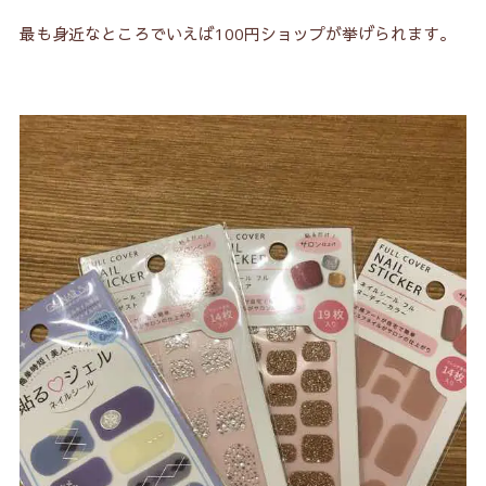
最も身近なところでいえば100円ショップが挙げられます。
3-1.
ジェラートファクトリー ジェルネイルシール
3-2.
ジェラートファクトリー パーフェクトフィット
3-3.
ラ・マジィ フルカバーネイル
3-4.
ビューティーアベニュー
4.
ドンキホーテのジェルネイルシール
4-1.
ビーエヌ マジカルジェルコートシール
4-2.
ダッシングディバ グロスネイルシール
4-3.
ジェラートファクトリーパーフェクトフィット
5.
ビバホームのジェルネイルシール
6.
ＰＬＡＺＡ（プラザ）のジェルネイルシール
7.
ｌｏｆｔ（ロフト）のジェルネイルシール