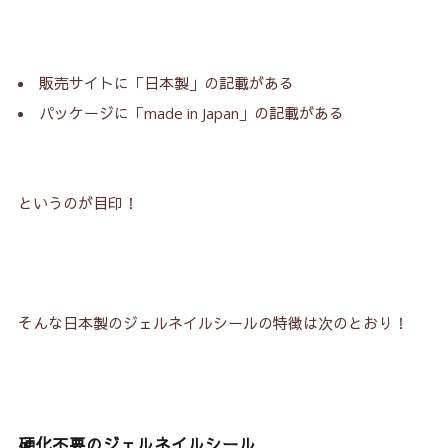
2-2.
ダイソー「激盛れ爪クラブ」
3.
デザインは日本、生産は海外というパターンに注
販売サイトに「日本製」の記載がある
意！
パッケージに「made in Japan」の記載がある
4.
日本製にこだわるなら！
というのが目印！
そんな日本製のジェルネイルシールの特徴は次のとおり！
硬化不要のジェルネイルシール