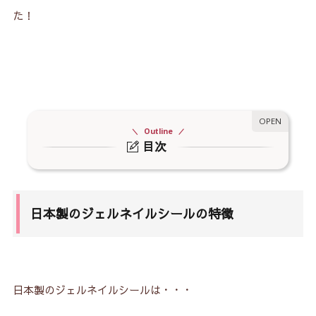
た！
Outline
目次
1.
日本製のジェルネイルシールの特徴
1-1.
硬化不要のジェルネイルシール
日本製のジェルネイルシールの特徴
1-2.
日本製らしい和柄が豊富！
1-3.
日本のトレンドに敏感！
2.
日本製のジェルネイルシール
日本製のジェルネイルシールは・・・
2-1.
DOREHAL？（ドレハル？）