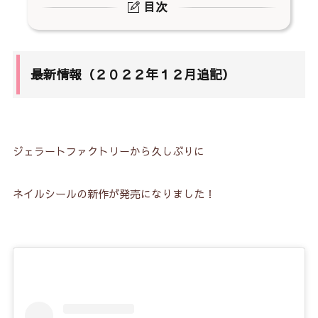
目次
1.
最新情報（２０２２年１２月追記）
2.
「ジェラートファクトリー」のジェルネイルシー
ルの注意点！
最新情報（２０２２年１２月追記）
2-1.
「ジェラートファクトリー」のネイルシールは２
種類！
2-2.
パッケージの中が見えるのがジェルネイルシー
ジェラートファクトリーから久しぶりに
ル！
2-3.
パーフェクトフィットは商品画像のみ！
ネイルシールの新作が発売になりました！
2-4.
ゼリーミックスはネットのみ！
2-5.
今回は①ジェルネイルシールの口コミ！
2-6.
パッケージの説明に注意！
2-7.
トップコートを忘れずに！