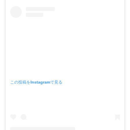
7-3.
フリマアプリも種類が豊富！
7-4.
実店舗での取り扱いも！
8.
ネイルチップもおすすめ！
この投稿をInstagramで見る