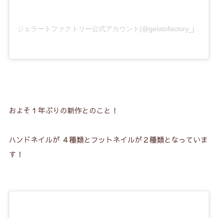
5-1.
トップコートなしの場合★入浴すると剥がれる！
5-2.
専用のトップコートを使った場合★剥がれにくく
ジェラートファクトリー公式アカウント(@gelatofactory_jp)がシェアした投稿
なった！
5-3.
ベースコートを使った場合★１枚も剥がれず！
5-4.
結果★ベースコートで長持ちに！
5-5.
公式サイト★使用期間は１週間！
およそ１年ぶりの新作とのこと！
6.
ジェラートファクトリーの口コミのまとめ！
6-1.
ジェラートファクトリーの口コミ★いいところ！
ハンドネイルが ４種類とフットネイルが２種類となっていま
す！
6-2.
ジェラートファクトリーの口コミ★残念なところ
7.
通販・店舗で購入するときの注意点！
7-1.
楽天市場の公式ショップは品ぞろえ豊富！
7-2.
Ａｍａｚｏｎなら早くて手軽！