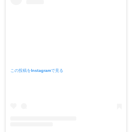
3.
ジェラートファクトリーのジェルネイルシールの
使い方
3-1.
①爪の表面を整える
3-2.
②爪のサイズや形に合わせてネイルシールを選ぶ
3-3.
③キューティクルから１ミリ離して貼る
3-4.
④爪の中心から左右に向かってフィットさせる
3-5.
⑤シールを爪の先端で折る
この投稿をInstagramで見る
3-6.
⑥ファイルで削って取り除く
3-7.
⑦トップコートを塗って完成！
4.
ジェラートファクトリーのジェルネイルシールの
オフの仕方
5.
ジェラートファクトリーのジェルネイルシールの
持ちを検証！