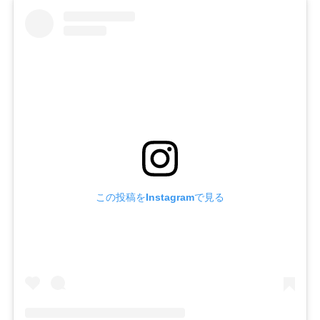
4-2.
①爪を整える
4-3.
②爪の表面を拭きとる
4-4.
③小さめのシールを選ぶ
4-5.
④甘皮から離して貼り始める
4-6.
⑤爪全体に貼りつける
4-7.
⑥はみ出したシールを折り曲げる
4-8.
⑦ネイルファイルで削ってカットする
この投稿をInstagramで見る
4-9.
⑧トップコートやトップジェルで仕上げてもOK！
4-10.
貼った直後は濡らさないように！
5.
持ちはどのくらい？
6.
オフの方法は？