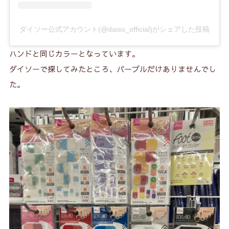
7.
推し活ジェルネイルシールの口コミ
7-1.
カラーが充実！
ダイソー公式アカウント(@daiso_official)がシェアした投稿
7-2.
発色がキレイ！
ハンドと同じカラーとなっています。
7-3.
シンプルでアレンジしやすい！
ダイソーで探してみたところ、パープルだけありませんでし
7-4.
かたいときは温めよう！
た。
7-5.
ラメも推しカラー！
7-6.
組み合わせて貼ってもOK！
7-7.
持ちはまぁまぁ・・・
7-8.
濡れるとはがれやすい・・・
7-9.
ベースコートで長持ち！
7-10.
トップジェルで爪先をガード！
8.
取り扱い店舗は？