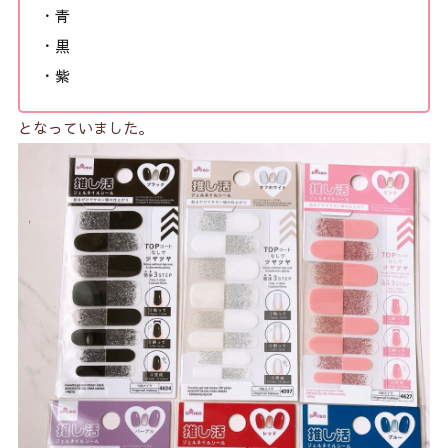
・青
・黒
・紫
となっていました。