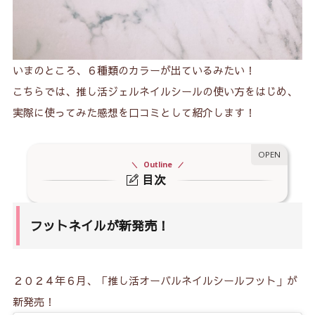
いまのところ、６種類のカラーが出ているみたい！
こちらでは、推し活ジェルネイルシールの使い方をはじめ、
実際に使ってみた感想を口コミとして紹介します！
Outline
目次
1.
フットネイルが新発売！
フットネイルが新発売！
2.
セット内容と価格は？
3.
推し活ジェルネイルシールのカラーは？
4.
推し活ジェルネイルシールの貼り方のコツ
２０２４年６月、「推し活オーバルネイルシールフット」が
新発売！
4-1.
用意するもの