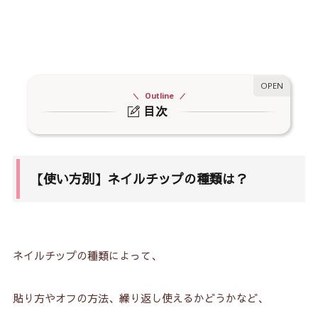
Outline
目次
1.
【使い方別】ネイルチップの種類は？
1-1.
1週間使えるネイルチップ
【使い方別】ネイルチップの種類は？
1-2.
繰り返し使えるネイルチップ
1-3.
ライトで硬化するネイルチップ
2.
【形・長さ別】ネイルチップの種類は？
ネイルチップの種類によって、
2-1.
スクエア
貼り方やオフの方法、繰り返し使えるかどうかなど、
2-2.
オーバル