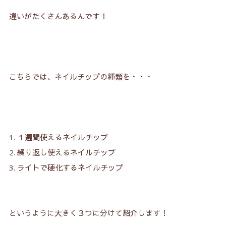
2-3.
ショート
違いがたくさんあるんです！
2-4.
ロング
2-5.
コフィン
2-6.
スティレット
こちらでは、ネイルチップの種類を・・・
2-7.
ロングオーバル
3.
おすすめのネイルチップの種類は？
3-1.
生活しやすさならスクエアがおすすめ！
１週間使えるネイルチップ
3-2.
剥がれにくいのもスクエア！
繰り返し使えるネイルチップ
3-3.
初心者にはスクエアがおすすめ！
ライトで硬化するネイルチップ
3-4.
爪が小さい方はショートがおすすめ！
3-5.
自爪が長い方はロングがおすすめ！
というように大きく３つに分けて紹介します！
3-6.
ロングやコフィンは硬化するネイルチップがおす