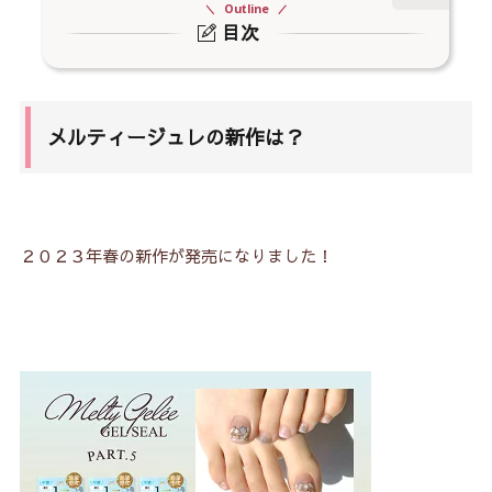
Outline
目次
1.
メルティージュレの新作は？
2.
メルティージュレのセット内容と価格は？
メルティージュレの新作は？
3.
メルティージュレの貼り方のコツ
3-1.
用意するもの
3-2.
①手を洗う
２０２３年春の新作が発売になりました！
3-3.
②爪の表面を拭きとる
3-4.
③ベースコートを塗る
3-5.
④爪に合ったシールを選ぶ
3-6.
⑤ドライヤーでシールを温める
3-7.
⑥空気が入らないようにシールを貼る
3-8.
⑦シールをしっかり押さえて密着させる