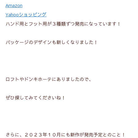
Amazon
6-1.
長い爪の方にもおすすめ！
Yahooショッピング
6-2.
短い爪の方におすすめ！
ハンド用とフット用が３種類ずつ発売になっています！
パッケージのデザインも新しくなりました！
ロフトやドンキホーテにありましたので、
ぜひ探してみてくださいね！
さらに、２０２３年１０月にも新作が発売予定とのこと！