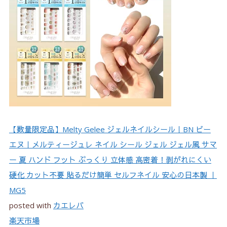
3-9.
⑧はみ出した部分はカット！
3-10.
⑨トップコートを塗る
3-11.
⑩貼った直後は濡らさないように！
4.
「メルティージュレ」オフの方法は？
5.
「メルティージュレ」の持ちはどのくらい？
5-1.
シールが剥がれやすい爪も！
【数量限定品】Melty Gelee ジェルネイルシール｜BN ビー
5-2.
トップコートなしだと1日で剥がれることも！
エヌ｜メルティージュレ ネイル シール ジェル ジェル風 サマ
5-3.
トップコートを塗りなおすとより長持ちに！
ー 夏 ハンド フット ぷっくり 立体感 高密着！剥がれにくい
5-4.
入浴や水仕事に注意！
硬化 カット不要 貼るだけ簡単 セルフネイル 安心の日本製 ｜
5-5.
長持ち度重視ならジェルネイルシールがおすす
MG5
め！
posted with
カエレバ
楽天市場
6.
おすすめのデザインは？