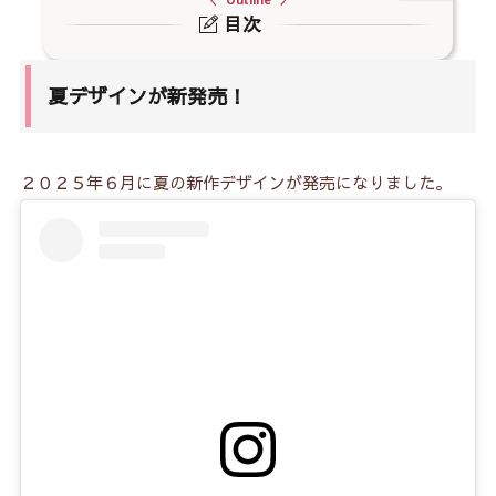
Outline
目次
1.
夏デザインが新発売！
夏デザインが新発売！
2.
貼るだけタイプはこちら！
3.
キャンドゥの硬化ジェルネイルシールのデザイン
は？
２０２５年６月に夏の新作デザインが発売になりました。
4.
セット内容と価格は？
5.
硬化ジェルネイルシールの貼り方のコツ！
5-1.
用意するもの
5-2.
①爪を整える
5-3.
②シールのサイズを選ぶ
5-4.
③爪の付け根から貼り始める
5-5.
④爪先まで密着させる