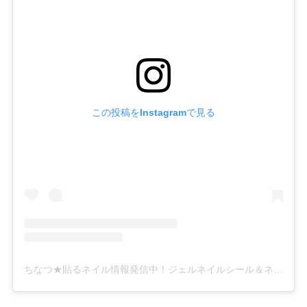
8-6.
ライトでしっかり固まる！
8-7.
初日はやや不安定かも・・・
9.
LCジェルネイルシールはどこで買える？
10.
ダイソーのもおすすめ！
この投稿をInstagramで見る
ちなつ★貼るネイル情報発信中！ジェルネイルシール＆ネイルチップ(@chinatsu_outinailnavi)がシェアした投稿