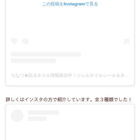
5-6.
⑤はみ出したシールをカットする
この投稿をInstagramで見る
5-7.
⑥硬化する
5-8.
貼った直後は濡らさないように！
6.
オフの方法は？
7.
キャンドゥLCジェルネイルシールの持ちは？
7-1.
ダイソーの硬化ジェルネイルシールと比較！
ちなつ★貼るネイル情報発信中！ジェルネイルシール＆ネイルチップ(@chinatsu_outinailnavi)がシェアした投稿
8.
LCジェルネイルシールの口コミ
8-1.
とにかくプチプラ！
詳しくはインスタの方で紹介しています。全３種類でした！
8-2.
デザインもステキ！
8-3.
セット内容も充実！
8-4.
サイズ感はやや大きめかも・・・
8-5.
貼りやすくてキレイ！