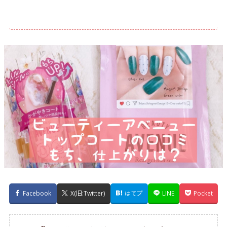
Facebook
X(旧:Twitter)
はてブ
LINE
Pocket