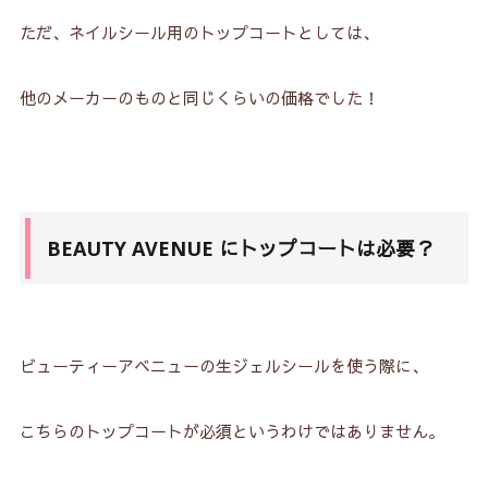
ただ、ネイルシール用のトップコートとしては、
6-5.
二度塗りすると厚みが出る！
6-6.
速乾でよれにくい！
他のメーカーのものと同じくらいの価格でした！
6-7.
塗りなおしにも使いやすい！
6-8.
売ってる店が少ない！
7.
ネイルシールの上から使うなら！
BEAUTY AVENUE にトップコートは必要？
7-1.
ジェラートファクトリー
7-2.
ラコラランのトップコート
ビューティーアベニューの生ジェルシールを使う際に、
こちらのトップコートが必須というわけではありません。