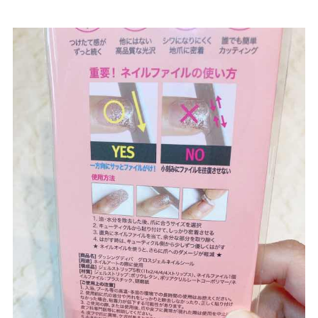
剥がし方
3.
ダッシングディバ グロスジェルネイルシールの
持ちは？
3-1.
持ちをよくする方法
3-2.
1週間を目安に！
4.
ダッシングディバ グロスの口コミ
5.
フットネイルも！
6.
売っている店舗はどこ？