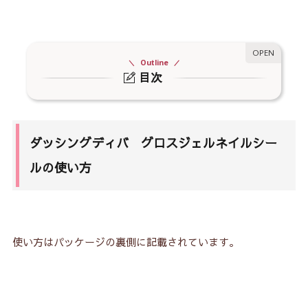
Outline
目次
1.
ダッシングディバ グロスジェルネイルシールの
使い方
1-1.
用意するもの
ダッシングディバ グロスジェルネイルシー
1-2.
①油分・水分を除去する
ルの使い方
1-3.
②爪に合うサイズを選ぶ
1-4.
⑤キューティクルから貼り付けて、しっかり密着
させる
使い方はパッケージの裏側に記載されています。
1-5.
④直角にネイルファイルを当て、よぶんな部分を
取り除く
2.
ダッシングディバ グロスジェルネイルシールの