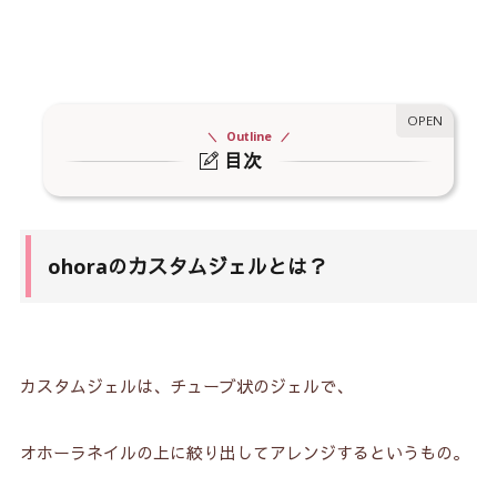
Outline
目次
1.
ohoraのカスタムジェルとは？
2.
キャンディーポップカスタムジェルのお値段は？
ohoraのカスタムジェルとは？
3.
キャンディポップカスタムジェル★全色紹介！
3-1.
オレンジ
3-2.
イエロー
カスタムジェルは、チューブ状のジェルで、
3-3.
グリーン
3-4.
ブルー
オホーラネイルの上に絞り出してアレンジするというもの。
3-5.
パープル