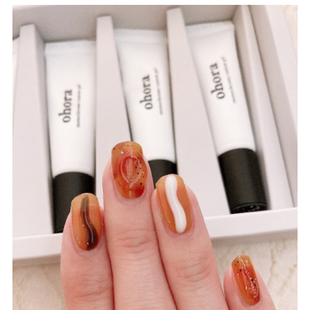
5-5.
発色には差があるかも！
5-6.
利き手のアレンジは難しいかも！
5-7.
アレンジの幅が広がる！
5-8.
カラフルな立体ネイルに挑戦できる！
5-9.
透明の方が使いやすいかも！
6.
キャンディポップカスタムジェルはどこで買え
る？