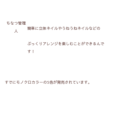
4.
ohoraのカスタムジェルの使い方
4-1.
用意するもの
ちなつ管理
簡単に立体ネイルやうねうねネイルなどの
4-2.
①ohoraジェルネイルを貼り付ける
人
4-3.
②カスタムジェルを塗る
ぷっくりアレンジを楽しむことができるんで
4-4.
③カスタムジェルを硬化する
す！
4-5.
トップジェルを使ってもOK！
5.
キャンディポップカスタムジェルの口コミ
5-1.
カラフルでポップ！
すでにモノクロカラーの5色が発売されています。
5-2.
透け感のあるネオンカラー
5-3.
書き終わりが難しい！
5-4.
すぐに硬化したほうがいいかも！