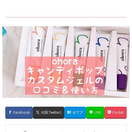
Facebook
X(旧:Twitter)
はてブ
LINE
Pocket