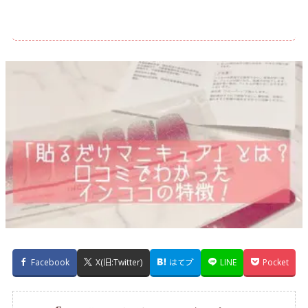
Facebook
X(旧:Twitter)
はてブ
LINE
Pocket