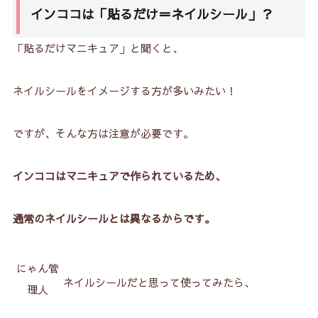
インココは「貼るだけ＝ネイルシール」？
3.
インココとマニキュアの共通点
3-1.
口コミ①インココはマニキュア特有の匂いがす
「貼るだけマニキュア」と聞くと、
る！
3-2.
口コミ②インココは除光液で落とすことができ
ネイルシールをイメージする方が多いみたい！
る！
ですが、そんな方は注意が必要です。
4.
インココとマニキュアの相違点
4-1.
口コミ⓵インココは貼るだけで仕上がる！
インココはマニキュアで作られているため、
4-2.
口コミ②インココは乾かさなくてOK！
通常のネイルシールとは異なるからです。
5.
インココはマニキュアとネイルシールのいいとこ
取り！？
にゃん管
6.
ＥCサイト公式はこちら！
ネイルシールだと思って使ってみたら、
理人