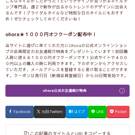
こんなネイルがしたかった！というデザインが見つかるネイルチ
ップ専門店。週２で新作が出るからトレンドのデザインに出会え
るんです！ブライダルネイルなど特別な日のネイルにもおすす
め！ぜひチェックしてみてくださいね！
ohora★１０００円オフクーポン配布中！
当サイトに遊びに来てくれた方にOhoraの公式オンラインショッ
プの会員限定のお友達紹介特典をプレゼントしています！初回購
入時に使える１０００円オフクーポンです！公式サイトで４００
０円以上の購入の時に利用できます。下のボタンからアクセスし
ていただき、メールアドレスを登録すると受け取ることができま
す。クーポンは発行日（新規会員登録日）から30日間有効です。
ohora公式お友達紹介特典
Facebook
X(旧:Twitter)
はてブ
LINE
Pocket
この記事のタイトルとURLをコピーする