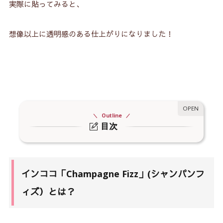
実際に貼ってみると、
想像以上に透明感のある仕上がりになりました！
Outline
目次
1.
インココ「Champagne Fizz」(シャンパンフィ
ズ）とは？
2.
インココ「Champagne Fizz」(シャンパンフィ
インココ「Champagne Fizz」(シャンパンフ
ズ）の口コミ
ィズ）とは？
2-1.
口コミ①爪がキレイに見えるヌードベージュ
2-2.
口コミ②控えめなシルバーラメが上品