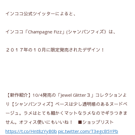
2-3.
口コミ③男性受けもいいみたい！
インココ公式ツイッターによると、
2-4.
口コミ④清潔感のある仕上がり
インココ「Champagne Fizz」(シャンパンフィズ）は、
2-5.
口コミ⑤控えめでオフィスネイルにもピッタリ！
2-6.
口コミ⑥シンプルネイル派におすすめ！
２０１７年の１０月に限定発売されたデザイン！
2-7.
口コミ⑦自爪に馴染みやすい！
2-8.
口コミ⑧キレイが長持ち！
2-9.
口コミ⑨きれいに貼りやすい！
3.
インココ「Champagne Fizz」(シャンパンフィ
【新作紹介】10/4発売の「Jewel Glitter３」コレクションよ
ズ）どこで買える？
り【シャンパンフィズ】ベースは少し透明感のあるヌードベ
3-1.
コストコの限定セットがお買い得！
ージュ。ラメはとても細かくマットなラメなのでギラつきま
せん。オフィス使いにもいいね！ ■ショップリスト
3-2.
ＥＣサイトの各ショップで単品購入もできる！
https://t.co/Hnt8zYyB0b
pic.twitter.com/T3egcB5YPb