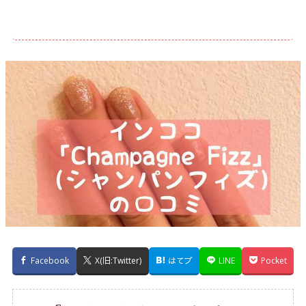
Facebook
X(旧:Twitter)
はてブ
LINE
Pocket