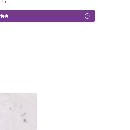
です。
介特典