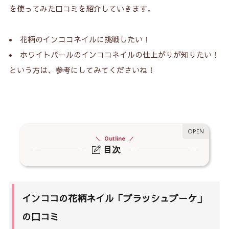
を使ってみた口コミを紹介していきます。
花柄のインココネイルに挑戦したい！
ホワイトパールのインココネイルの仕上がりが知りたい！
という方は、参考にしてみてくださいね！
Outline
目次
1.
インココの花柄ネイル「ブラッシュブーケ」の口
コミ
1-1.
インココの花柄ネイルの特徴
インココの花柄ネイル「ブラッシュブーケ」
1-2.
インココのパールホワイトの特徴
の口コミ